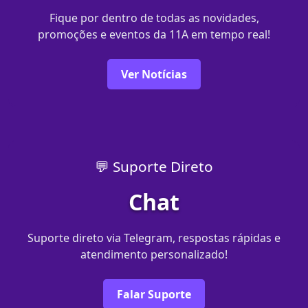
Fique por dentro de todas as novidades,
promoções e eventos da 11A em tempo real!
Ver Notícias
💬 Suporte Direto
Chat
Suporte direto via Telegram, respostas rápidas e
atendimento personalizado!
Falar Suporte