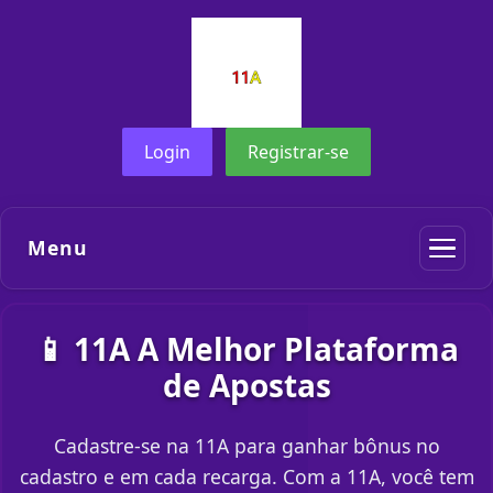
Login
Registrar-se
Menu
📱 11A A Melhor Plataforma
de Apostas
Cadastre-se na 11A para ganhar bônus no
cadastro e em cada recarga. Com a 11A, você tem