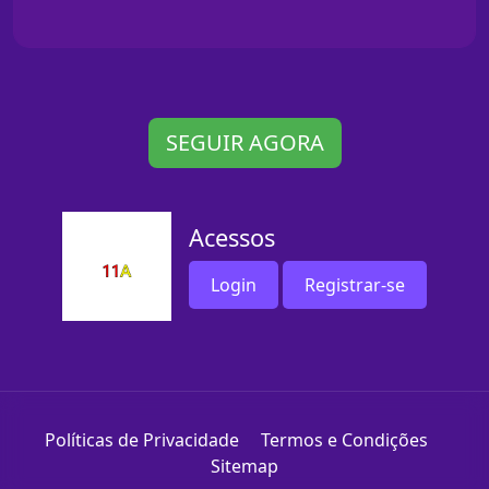
SEGUIR AGORA
Acessos
Login
Registrar-se
Políticas de Privacidade
Termos e Condições
Sitemap