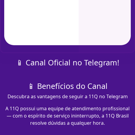
📱 Canal Oficial no Telegram!
📱 Benefícios do Canal
Descubra as vantagens de seguir a 11Q no Telegram
A 11Q possui uma equipe de atendimento profissional
— com o espírito de serviço ininterrupto, a 11Q Brasil
resolve dúvidas a qualquer hora.