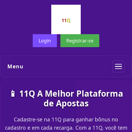
Login
Registrar-se
Menu
📱 11Q A Melhor Plataforma
de Apostas
Cadastre-se na 11Q para ganhar bônus no
cadastro e em cada recarga. Com a 11Q, você tem