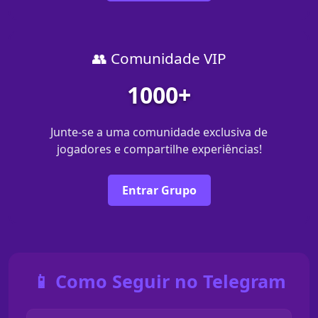
👥 Comunidade VIP
1000+
Junte-se a uma comunidade exclusiva de
jogadores e compartilhe experiências!
Entrar Grupo
📱 Como Seguir no Telegram