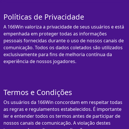
Políticas de Privacidade
A 166Win valoriza a privacidade de seus usuários e está
empenhada em proteger todas as informações
pessoais fornecidas durante o uso de nossos canais de
comunicação. Todos os dados coletados são utilizados
exclusivamente para fins de melhoria contínua da
experiência de nossos jogadores.
Termos e Condições
Os usuários da 166Win concordam em respeitar todas
as regras e regulamentos estabelecidos. É importante
ler e entender todos os termos antes de participar de
nossos canais de comunicação. A violação destes