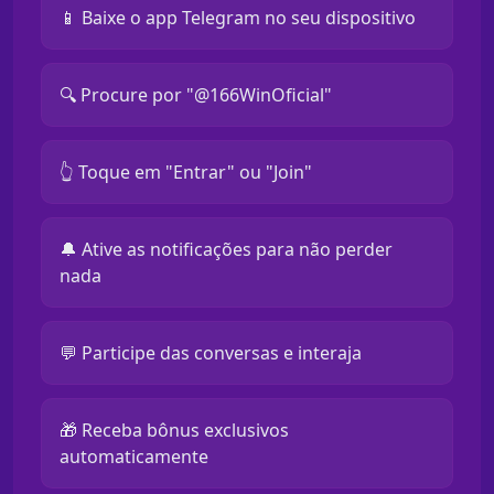
📱 Baixe o app Telegram no seu dispositivo
🔍 Procure por "@166WinOficial"
👆 Toque em "Entrar" ou "Join"
🔔 Ative as notificações para não perder
nada
💬 Participe das conversas e interaja
🎁 Receba bônus exclusivos
automaticamente