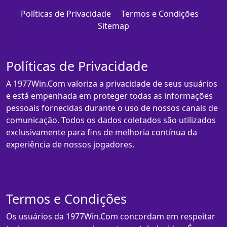
Políticas de Privacidade
Termos e Condições
Sitemap
Políticas de Privacidade
A 1977Win.Com valoriza a privacidade de seus usuários
e está empenhada em proteger todas as informações
pessoais fornecidas durante o uso de nossos canais de
comunicação. Todos os dados coletados são utilizados
exclusivamente para fins de melhoria contínua da
experiência de nossos jogadores.
Termos e Condições
Os usuários da 1977Win.Com concordam em respeitar