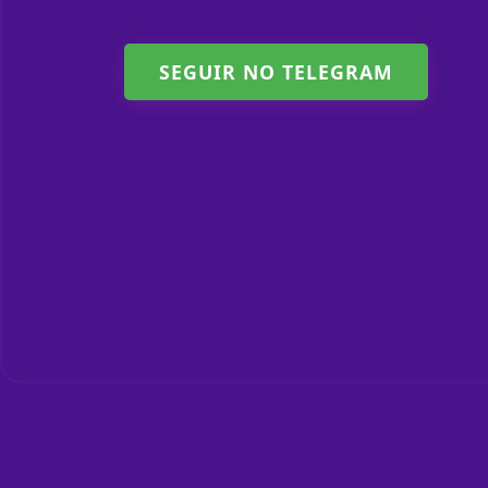
SEGUIR NO TELEGRAM