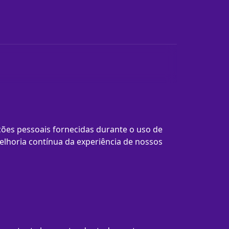
ões pessoais fornecidas durante o uso de
elhoria contínua da experiência de nossos