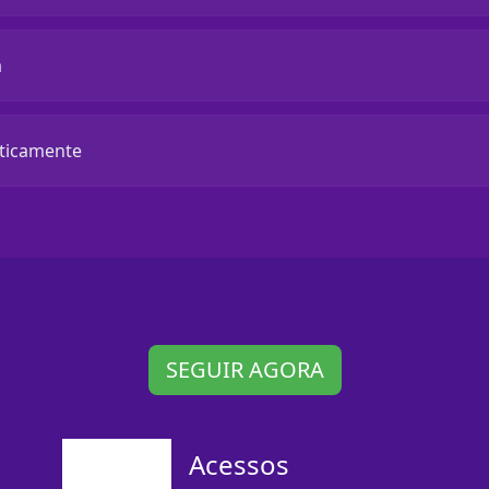
a
aticamente
SEGUIR AGORA
Acessos