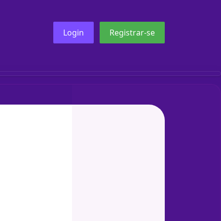
Login
Registrar-se