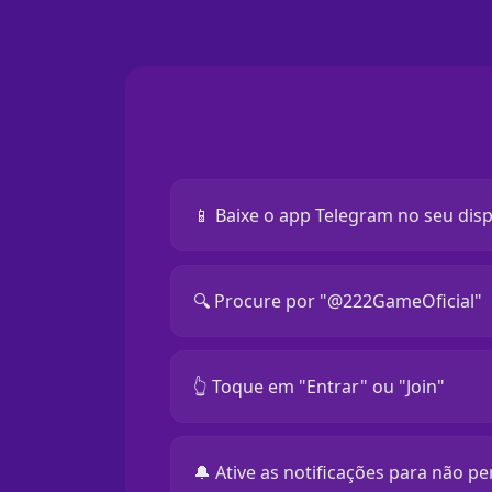
📱 Baixe o app Telegram no seu disp
🔍 Procure por "@222GameOficial"
👆 Toque em "Entrar" ou "Join"
🔔 Ative as notificações para não p