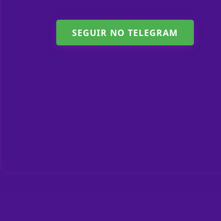
SEGUIR NO TELEGRAM