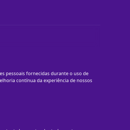
es pessoais fornecidas durante o uso de
elhoria contínua da experiência de nossos