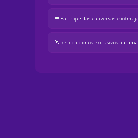
💬 Participe das conversas e interaj
🎁 Receba bônus exclusivos autom