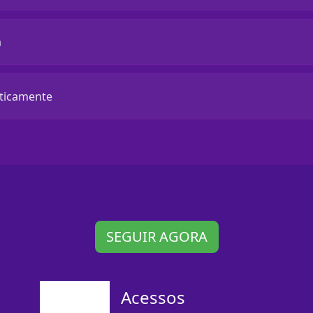
a
aticamente
SEGUIR AGORA
Acessos