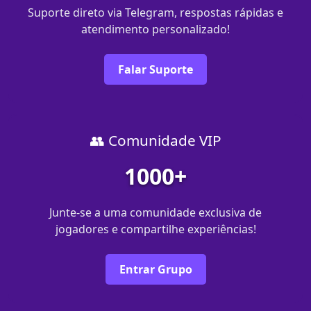
Suporte direto via Telegram, respostas rápidas e
atendimento personalizado!
Falar Suporte
👥 Comunidade VIP
1000+
Junte-se a uma comunidade exclusiva de
jogadores e compartilhe experiências!
Entrar Grupo