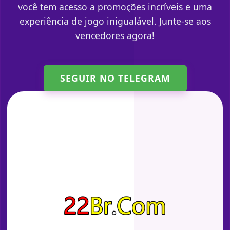
você tem acesso a promoções incríveis e uma
experiência de jogo inigualável. Junte-se aos
vencedores agora!
SEGUIR NO TELEGRAM