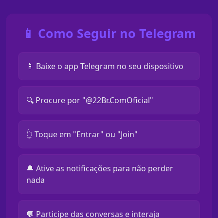
📱 Como Seguir no Telegram
📱 Baixe o app Telegram no seu dispositivo
🔍 Procure por "@22Br.ComOficial"
👆 Toque em "Entrar" ou "Join"
🔔 Ative as notificações para não perder
nada
💬 Participe das conversas e interaja