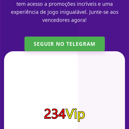
tem acesso a promoções incríveis e uma
experiência de jogo inigualável. Junte-se aos
vencedores agora!
SEGUIR NO TELEGRAM