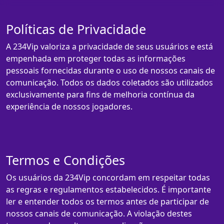
Políticas de Privacidade
A 234Vip valoriza a privacidade de seus usuários e está
empenhada em proteger todas as informações
pessoais fornecidas durante o uso de nossos canais de
comunicação. Todos os dados coletados são utilizados
exclusivamente para fins de melhoria contínua da
experiência de nossos jogadores.
Termos e Condições
Os usuários da 234Vip concordam em respeitar todas
as regras e regulamentos estabelecidos. É importante
ler e entender todos os termos antes de participar de
nossos canais de comunicação. A violação destes