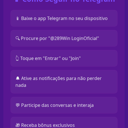
📱 Baixe o app Telegram no seu dispositivo
🔍 Procure por "@289Win LoginOficial"
👆 Toque em "Entrar" ou "Join"
🔔 Ative as notificações para não perder
nada
💬 Participe das conversas e interaja
🎁 Receba bônus exclusivos