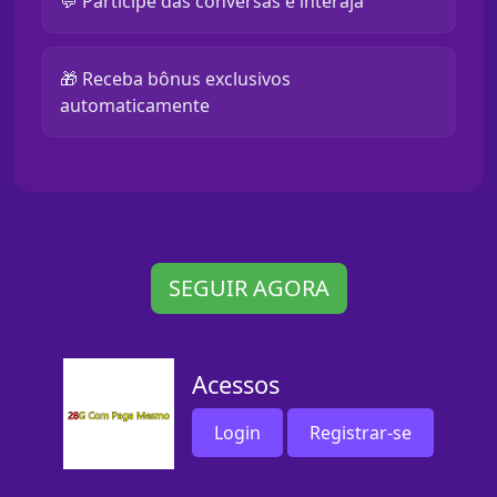
💬 Participe das conversas e interaja
🎁 Receba bônus exclusivos
automaticamente
SEGUIR AGORA
Acessos
Login
Registrar-se