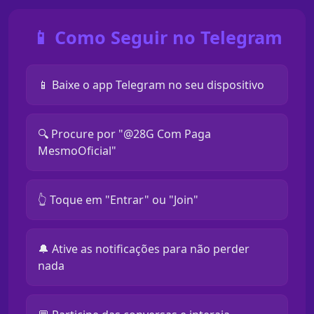
📱 Como Seguir no Telegram
📱 Baixe o app Telegram no seu dispositivo
🔍 Procure por "@28G Com Paga
MesmoOficial"
👆 Toque em "Entrar" ou "Join"
🔔 Ative as notificações para não perder
nada