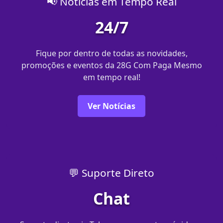
📢 Notícias em Tempo Real
24/7
Fique por dentro de todas as novidades,
promoções e eventos da 28G Com Paga Mesmo
em tempo real!
Ver Notícias
💬 Suporte Direto
Chat