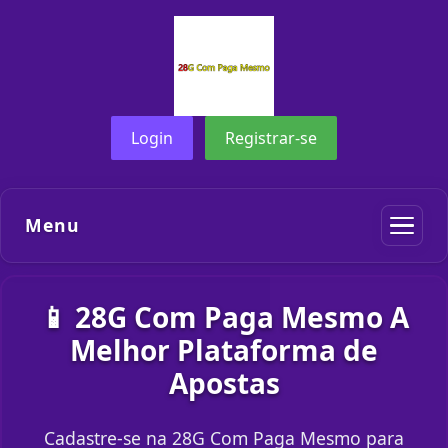
Login
Registrar-se
Menu
📱 28G Com Paga Mesmo A
Melhor Plataforma de
Apostas
Cadastre-se na 28G Com Paga Mesmo para