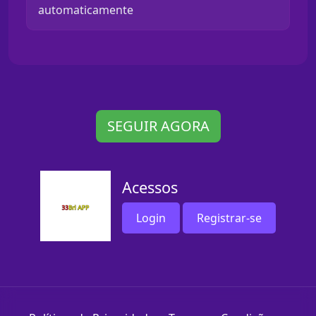
automaticamente
SEGUIR AGORA
Acessos
Login
Registrar-se