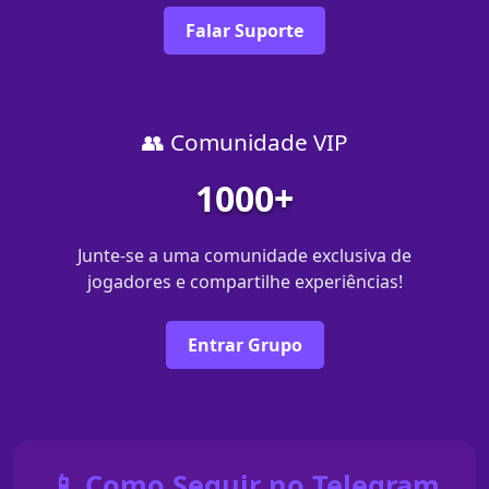
Falar Suporte
👥 Comunidade VIP
1000+
Junte-se a uma comunidade exclusiva de
jogadores e compartilhe experiências!
Entrar Grupo
📱 Como Seguir no Telegram