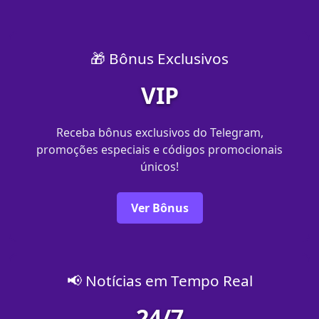
🎁 Bônus Exclusivos
VIP
Receba bônus exclusivos do Telegram,
promoções especiais e códigos promocionais
únicos!
Ver Bônus
📢 Notícias em Tempo Real
24/7