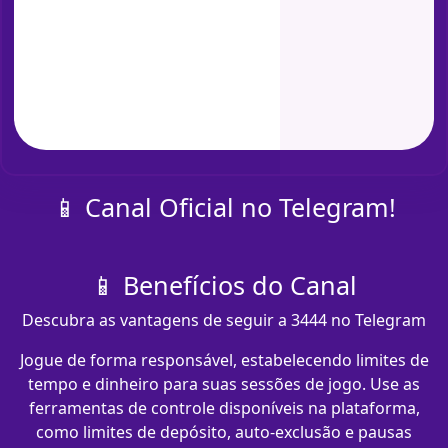
📱 Canal Oficial no Telegram!
📱 Benefícios do Canal
Descubra as vantagens de seguir a 3444 no Telegram
Jogue de forma responsável, estabelecendo limites de
tempo e dinheiro para suas sessões de jogo. Use as
ferramentas de controle disponíveis na plataforma,
como limites de depósito, auto-exclusão e pausas