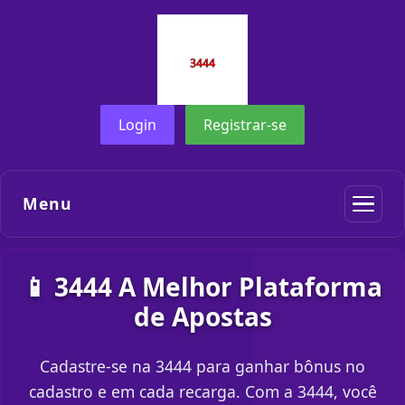
Login
Registrar-se
Menu
📱 3444 A Melhor Plataforma
de Apostas
Cadastre-se na 3444 para ganhar bônus no
cadastro e em cada recarga. Com a 3444, você