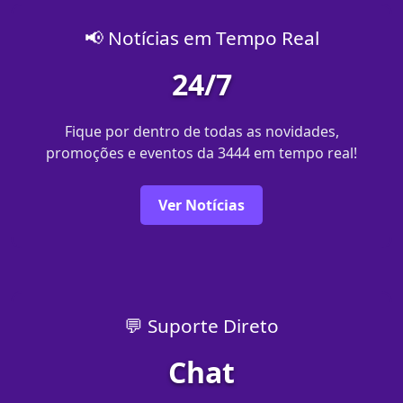
📢 Notícias em Tempo Real
24/7
Fique por dentro de todas as novidades,
promoções e eventos da 3444 em tempo real!
Ver Notícias
💬 Suporte Direto
Chat