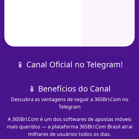
📱 Canal Oficial no Telegram!
📱 Benefícios do Canal
Descubra as vantagens de seguir a 365Brl.Com no
Telegram
A 365Brl.Com é um dos softwares de apostas móveis
mais queridos — a plataforma 365Brl.Com Brasil atrai
milhares de usuários todos os dias.