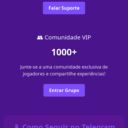
Falar Suporte
👥 Comunidade VIP
1000+
Junte-se a uma comunidade exclusiva de
jogadores e compartilhe experiências!
Entrar Grupo
📱 Como Seguir no Telegram