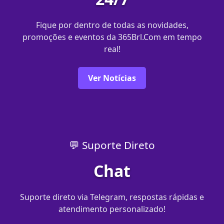
Fique por dentro de todas as novidades,
promoções e eventos da 365Brl.Com em tempo
real!
Ver Notícias
💬 Suporte Direto
Chat
Suporte direto via Telegram, respostas rápidas e
atendimento personalizado!