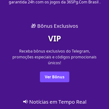
garantida 24h com os jogos da 365Pg.Com Brasil .
🎁 Bônus Exclusivos
VIP
Receba bônus exclusivos do Telegram,
promoções especiais e códigos promocionais
únicos!
Ver Bônus
📢 Notícias em Tempo Real