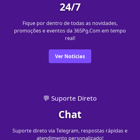
24/7
Fique por dentro de todas as novidades,
promoções e eventos da 365Pg.Com em tempo
real!
Ver Notícias
💬 Suporte Direto
Chat
Suporte direto via Telegram, respostas rápidas e
atendimento personalizado!