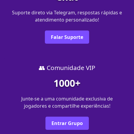
Suporte direto via Telegram, respostas rápidas e
atendimento personalizado!
Falar Suporte
👥 Comunidade VIP
1000+
Junte-se a uma comunidade exclusiva de
jogadores e compartilhe experiências!
Entrar Grupo