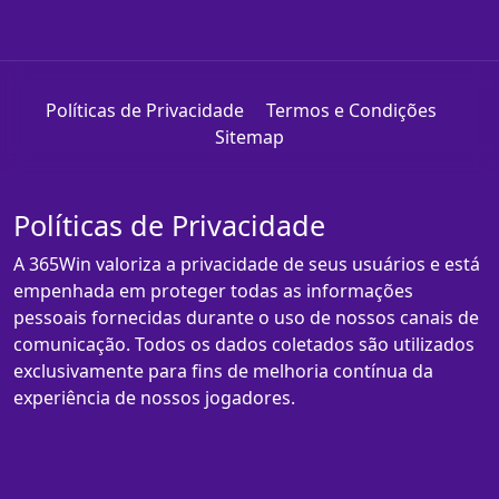
Políticas de Privacidade
Termos e Condições
Sitemap
Políticas de Privacidade
A 365Win valoriza a privacidade de seus usuários e está
empenhada em proteger todas as informações
pessoais fornecidas durante o uso de nossos canais de
comunicação. Todos os dados coletados são utilizados
exclusivamente para fins de melhoria contínua da
experiência de nossos jogadores.