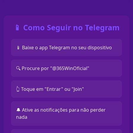
📱 Como Seguir no Telegram
📱 Baixe o app Telegram no seu dispositivo
🔍 Procure por "@365WinOficial"
👆 Toque em "Entrar" ou "Join"
🔔 Ative as notificações para não perder
nada