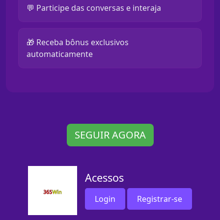
💬 Participe das conversas e interaja
🎁 Receba bônus exclusivos
automaticamente
SEGUIR AGORA
Acessos
Login
Registrar-se