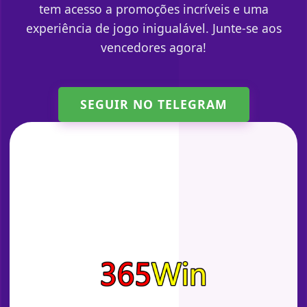
tem acesso a promoções incríveis e uma
experiência de jogo inigualável. Junte-se aos
vencedores agora!
SEGUIR NO TELEGRAM