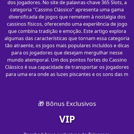
dos jogadores. No site de palavras-chave 365 Slots, a
categoria "Cassino Clássico" apresenta uma gama
diversificada de jogos que remetem à nostalgia dos
cassinos físicos, oferecendo uma experiência de jogo
que combina tradição e emoção. Este artigo explora
algumas das características que tornam essa categoria
tão atraente, os jogos mais populares incluídos e dicas
para os jogadores que desejam mergulhar nesse
mundo atemporal. Um dos pontos fortes do Cassino
Clássico é sua capacidade de transportar os jogadores
para uma era onde as luzes piscantes e os sons das m
🎁 Bônus Exclusivos
VIP