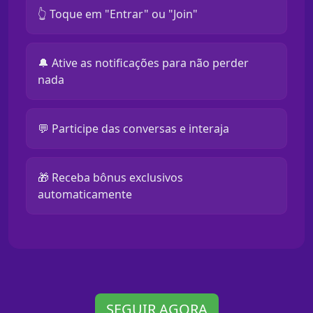
👆 Toque em "Entrar" ou "Join"
🔔 Ative as notificações para não perder
nada
💬 Participe das conversas e interaja
🎁 Receba bônus exclusivos
automaticamente
SEGUIR AGORA