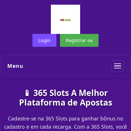
Login
Registrar-se
Menu
📱 365 Slots A Melhor
Plataforma de Apostas
Cadastre-se na 365 Slots para ganhar bônus no
cadastro e em cada recarga. Com a 365 Slots, você