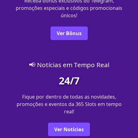
Receba bônus exclusivos do Telegram,
promoções especiais e códigos promocionais
únicos!
Ver Bônus
📢 Notícias em Tempo Real
24/7
Fique por dentro de todas as novidades,
promoções e eventos da 365 Slots em tempo
real!
Ver Notícias