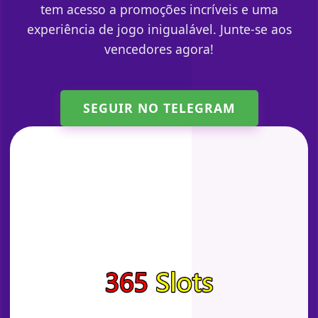
tem acesso a promoções incríveis e uma
experiência de jogo inigualável. Junte-se aos
vencedores agora!
SEGUIR NO TELEGRAM