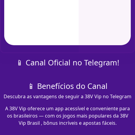
📱 Canal Oficial no Telegram!
📱 Benefícios do Canal
Descubra as vantagens de seguir a 38V Vip no Telegram
A 38V Vip oferece um app acessível e conveniente para
os brasileiros — com os jogos mais populares da 38V
Vip Brasil , bônus incríveis e apostas fáceis.