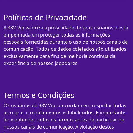
Políticas de Privacidade
A 38V Vip valoriza a privacidade de seus usuários e está
empenhada em proteger todas as informações
pessoais fornecidas durante o uso de nossos canais de
comunicação. Todos os dados coletados são utilizados
exclusivamente para fins de melhoria contínua da
experiência de nossos jogadores.
Termos e Condições
Os usuários da 38V Vip concordam em respeitar todas
as regras e regulamentos estabelecidos. É importante
ler e entender todos os termos antes de participar de
nossos canais de comunicação. A violação destes