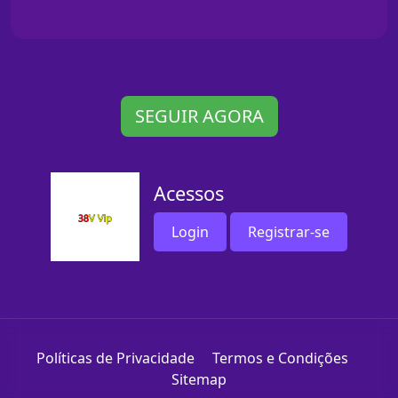
SEGUIR AGORA
Acessos
Login
Registrar-se
Políticas de Privacidade
Termos e Condições
Sitemap