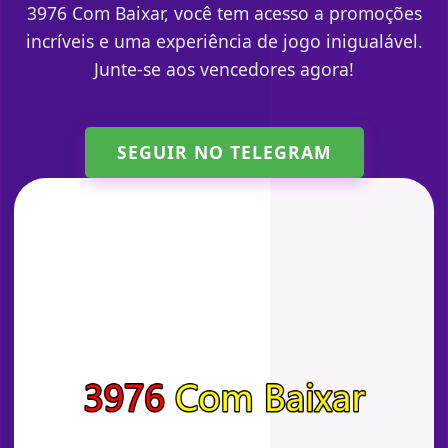
3976 Com Baixar, você tem acesso a promoções
incríveis e uma experiência de jogo inigualável.
Junte-se aos vencedores agora!
SEGUIR NO TELEGRAM