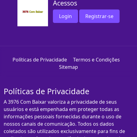
Acessos
Login
Registrar-se
Políticas de Privacidade
Termos e Condições
Sitemap
Políticas de Privacidade
A 3976 Com Baixar valoriza a privacidade de seus
usuários e está empenhada em proteger todas as
informações pessoais fornecidas durante o uso de
nossos canais de comunicação. Todos os dados
coletados são utilizados exclusivamente para fins de