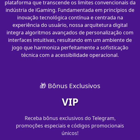
plataforma que transcende os limites convencionais da
indústria de iGaming. Fundamentada em princípios de
inovação tecnológica contínua e centrada na
experiência do usuário, nossa arquitetura digital
integra algoritmos avançados de personalização com
interfaces intuitivas, resultando em um ambiente de
jogo que harmoniza perfeitamente a sofisticação
técnica com a acessibilidade operacional.
🎁 Bônus Exclusivos
VIP
Receba bônus exclusivos do Telegram,
promoções especiais e códigos promocionais
únicos!