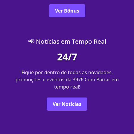
Ver Bônus
📢 Notícias em Tempo Real
24/7
Fique por dentro de todas as novidades,
promoções e eventos da 3976 Com Baixar em
tempo real!
Ver Notícias