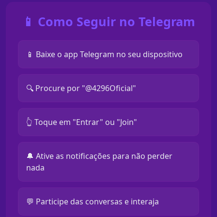
📱 Como Seguir no Telegram
📱 Baixe o app Telegram no seu dispositivo
🔍 Procure por "@4296Oficial"
👆 Toque em "Entrar" ou "Join"
🔔 Ative as notificações para não perder
nada
💬 Participe das conversas e interaja