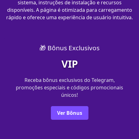
sistema, instruções de instalação e recursos
disponíveis. A página é otimizada para carregamento
rápido e oferece uma experiência de usuário intuitiva.
🎁 Bônus Exclusivos
VIP
Receba bônus exclusivos do Telegram,
promoções especiais e códigos promocionais
únicos!
Ver Bônus