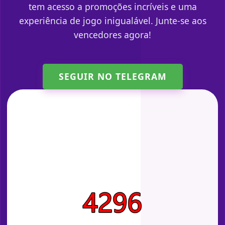
tem acesso a promoções incríveis e uma
experiência de jogo inigualável. Junte-se aos
vencedores agora!
SEGUIR NO TELEGRAM