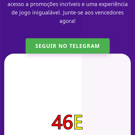
acesso a promoções incríveis e uma experiência
de jogo inigualável. Junte-se aos vencedores
agora!
SEGUIR NO TELEGRAM