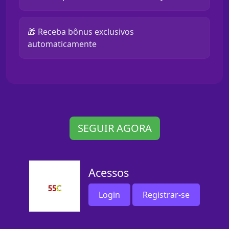
🎁 Receba bônus exclusivos
automaticamente
SEGUIR AGORA
Acessos
Login
Registrar-se