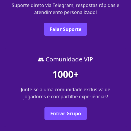
Suporte direto via Telegram, respostas rápidas e
atendimento personalizado!
Falar Suporte
👥 Comunidade VIP
1000+
Junte-se a uma comunidade exclusiva de
jogadores e compartilhe experiências!
Entrar Grupo