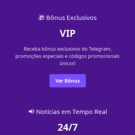
🎁 Bônus Exclusivos
VIP
Receba bônus exclusivos do Telegram,
promoções especiais e códigos promocionais
únicos!
Ver Bônus
📢 Notícias em Tempo Real
24/7