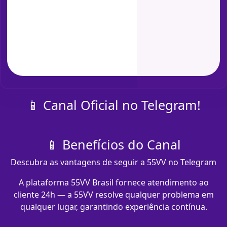
📱 Canal Oficial no Telegram!
📱 Benefícios do Canal
Descubra as vantagens de seguir a 55VV no Telegram
A plataforma 55VV Brasil fornece atendimento ao
cliente 24h — a 55VV resolve qualquer problema em
qualquer lugar, garantindo experiência contínua.