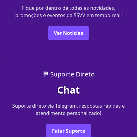
Fique por dentro de todas as novidades,
promoções e eventos da 55VV em tempo real!
Ver Notícias
💬 Suporte Direto
Chat
Suporte direto via Telegram, respostas rápidas e
atendimento personalizado!
Falar Suporte