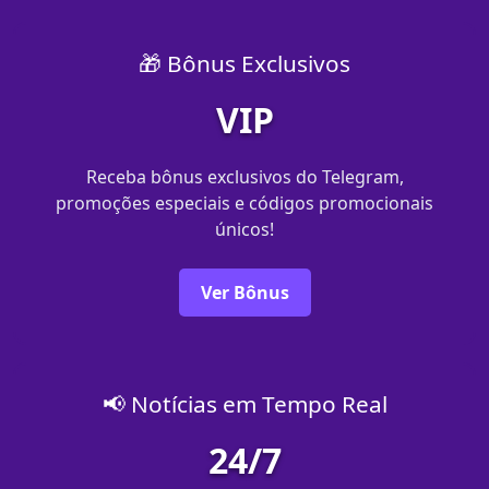
🎁 Bônus Exclusivos
VIP
Receba bônus exclusivos do Telegram,
promoções especiais e códigos promocionais
únicos!
Ver Bônus
📢 Notícias em Tempo Real
24/7