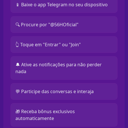
📱 Baixe o app Telegram no seu dispositivo
🔍 Procure por "@56HOficial"
👆 Toque em "Entrar" ou "Join"
🔔 Ative as notificações para não perder
nada
💬 Participe das conversas e interaja
🎁 Receba bônus exclusivos
automaticamente