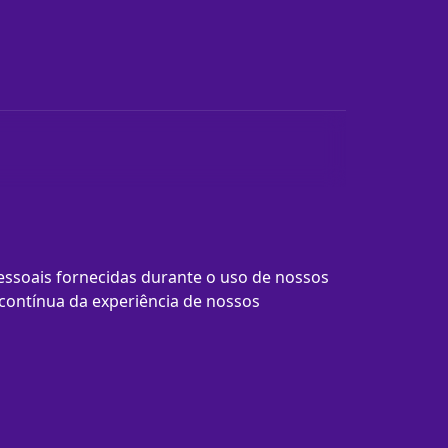
essoais fornecidas durante o uso de nossos
 contínua da experiência de nossos