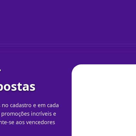
r
postas
 no cadastro e em cada
 promoções incríveis e
unte-se aos vencedores