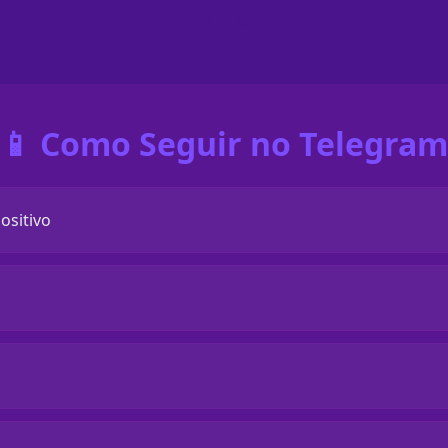
📱 Como Seguir no Telegram
ositivo