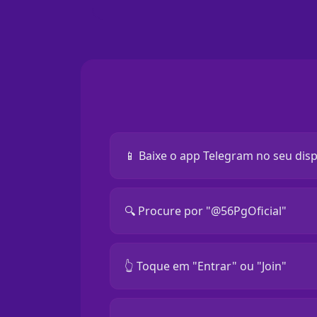
📱 Baixe o app Telegram no seu disp
🔍 Procure por "@56PgOficial"
👆 Toque em "Entrar" ou "Join"