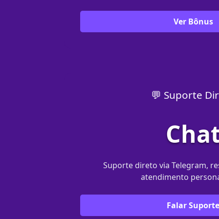
Ver Bônus
💬 Suporte Di
Cha
Suporte direto via Telegram, r
atendimento persona
Falar Suport