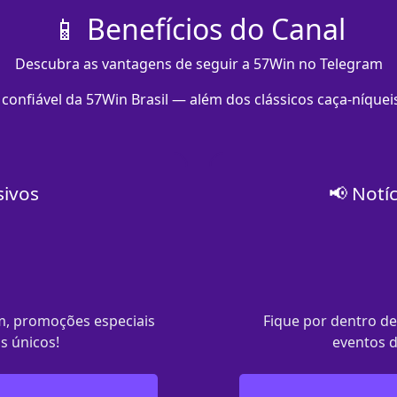
📱 Benefícios do Canal
Descubra as vantagens de seguir a 57Win no Telegram
confiável da 57Win Brasil — além dos clássicos caça-níqueis
sivos
📢 Notí
m, promoções especiais
Fique por dentro d
s únicos!
eventos d