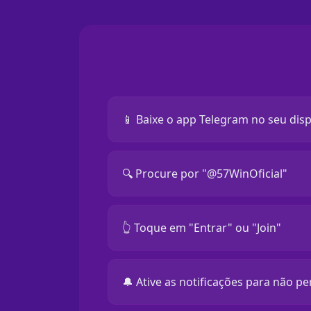
📱 Baixe o app Telegram no seu disp
🔍 Procure por "@57WinOficial"
👆 Toque em "Entrar" ou "Join"
🔔 Ative as notificações para não p