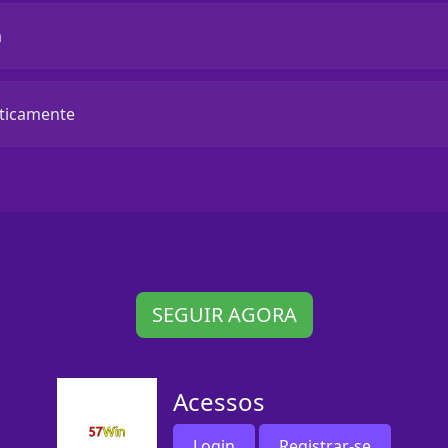
a
aticamente
SEGUIR AGORA
Acessos
Login
Registrar-se