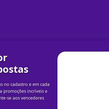
or
postas
s no cadastro e em cada
a promoções incríveis e
unte-se aos vencedores