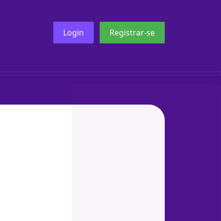
Login
Registrar-se