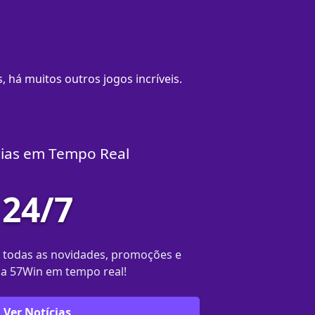
, há muitos outros jogos incríveis.
cias em Tempo Real
24/7
e todas as novidades, promoções e
a 57Win em tempo real!
Ver Notícias