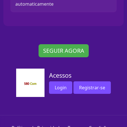
automaticamente
SEGUIR AGORA
Acessos
Login
Registrar-se