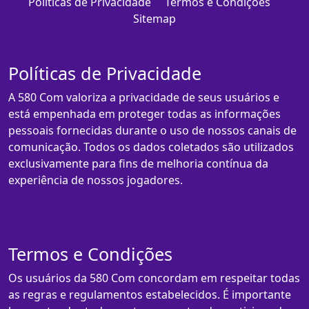
Políticas de Privacidade
Termos e Condições
Sitemap
Políticas de Privacidade
A 580 Com valoriza a privacidade de seus usuários e
está empenhada em proteger todas as informações
pessoais fornecidas durante o uso de nossos canais de
comunicação. Todos os dados coletados são utilizados
exclusivamente para fins de melhoria contínua da
experiência de nossos jogadores.
Termos e Condições
Os usuários da 580 Com concordam em respeitar todas
as regras e regulamentos estabelecidos. É importante