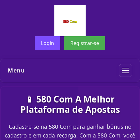
Login
Registrar-se
Menu
📱 580 Com A Melhor
Plataforma de Apostas
Cadastre-se na 580 Com para ganhar bônus no
cadastro e em cada recarga. Com a 580 Com, você