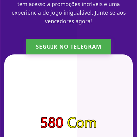
tem acesso a promoções incríveis e uma
experiência de jogo inigualável. Junte-se aos
vencedores agora!
SEGUIR NO TELEGRAM