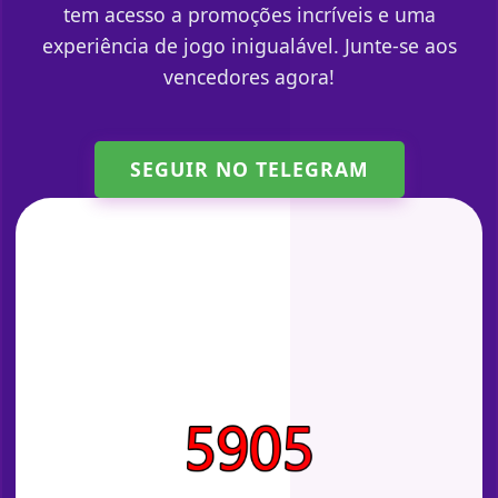
tem acesso a promoções incríveis e uma
experiência de jogo inigualável. Junte-se aos
vencedores agora!
SEGUIR NO TELEGRAM