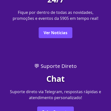
Fique por dentro de todas as novidades,
promoções e eventos da 5905 em tempo real!
Ver Notícias
💬 Suporte Direto
Chat
Suporte direto via Telegram, respostas rápidas e
atendimento personalizado!