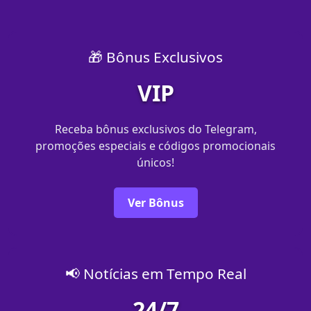
🎁 Bônus Exclusivos
VIP
Receba bônus exclusivos do Telegram,
promoções especiais e códigos promocionais
únicos!
Ver Bônus
📢 Notícias em Tempo Real
24/7