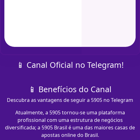
📱 Canal Oficial no Telegram!
📱 Benefícios do Canal
Descubra as vantagens de seguir a 5905 no Telegram
Atualmente, a 5905 tornou-se uma plataforma
profissional com uma estrutura de negócios
diversificada; a 5905 Brasil é uma das maiores casas de
apostas online do Brasil.