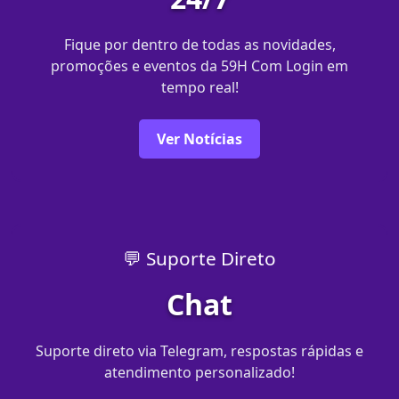
Fique por dentro de todas as novidades,
promoções e eventos da 59H Com Login em
tempo real!
Ver Notícias
💬 Suporte Direto
Chat
Suporte direto via Telegram, respostas rápidas e
atendimento personalizado!