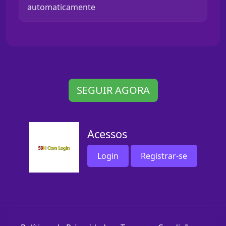
automaticamente
SEGUIR AGORA
Acessos
Login
Registrar-se