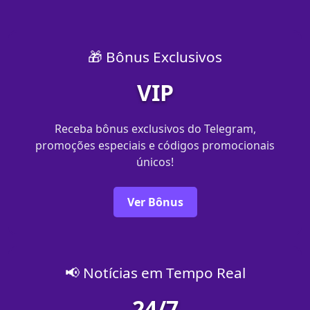
🎁 Bônus Exclusivos
VIP
Receba bônus exclusivos do Telegram,
promoções especiais e códigos promocionais
únicos!
Ver Bônus
📢 Notícias em Tempo Real
24/7