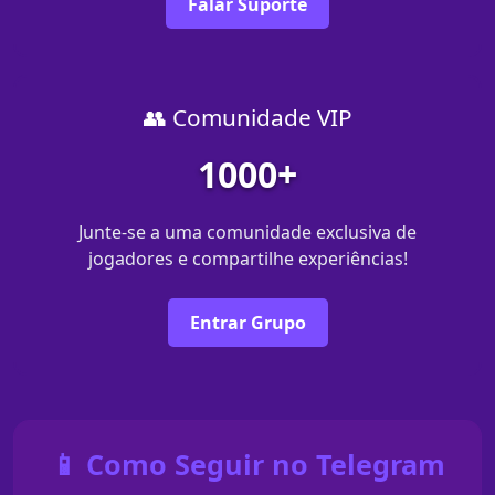
Falar Suporte
👥 Comunidade VIP
1000+
Junte-se a uma comunidade exclusiva de
jogadores e compartilhe experiências!
Entrar Grupo
📱 Como Seguir no Telegram