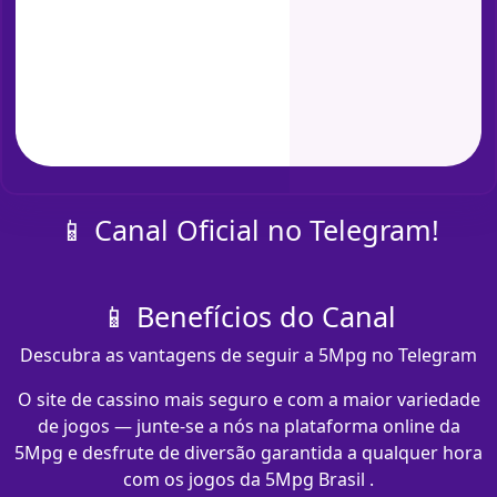
📱 Canal Oficial no Telegram!
📱 Benefícios do Canal
Descubra as vantagens de seguir a 5Mpg no Telegram
O site de cassino mais seguro e com a maior variedade
de jogos — junte-se a nós na plataforma online da
5Mpg e desfrute de diversão garantida a qualquer hora
com os jogos da 5Mpg Brasil .