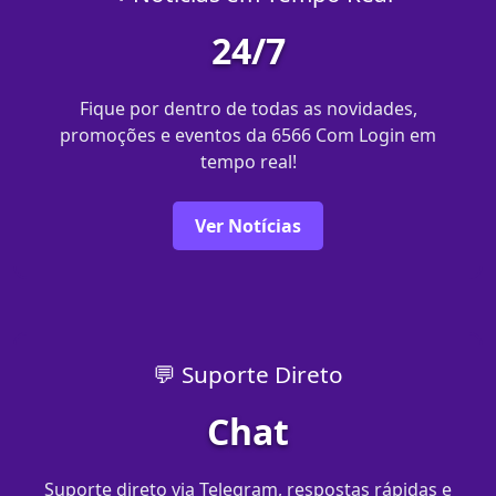
24/7
Fique por dentro de todas as novidades,
promoções e eventos da 6566 Com Login em
tempo real!
Ver Notícias
💬 Suporte Direto
Chat
Suporte direto via Telegram, respostas rápidas e