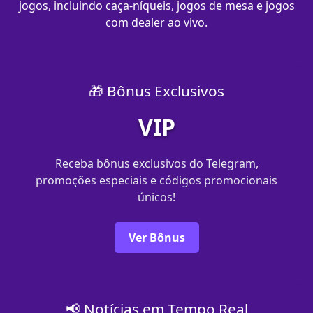
jogos, incluindo caça-níqueis, jogos de mesa e jogos
com dealer ao vivo.
🎁 Bônus Exclusivos
VIP
Receba bônus exclusivos do Telegram,
promoções especiais e códigos promocionais
únicos!
Ver Bônus
📢 Notícias em Tempo Real