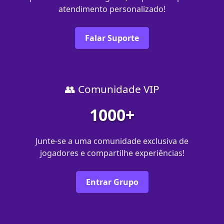
atendimento personalizado!
Falar Suporte
👥 Comunidade VIP
1000+
Junte-se a uma comunidade exclusiva de
jogadores e compartilhe experiências!
Entrar Grupo