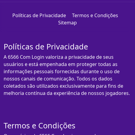
Políticas de Privacidade
Termos e Condições
Sitemap
Políticas de Privacidade
A 6566 Com Login valoriza a privacidade de seus
usuários e está empenhada em proteger todas as
informações pessoais fornecidas durante o uso de
nossos canais de comunicação. Todos os dados
coletados são utilizados exclusivamente para fins de
melhoria contínua da experiência de nossos jogadores.
Termos e Condições