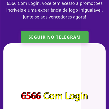
6566 Com Login, você tem acesso a promoções
incríveis e uma experiência de jogo inigualável.
Junte-se aos vencedores agora!
SEGUIR NO TELEGRAM