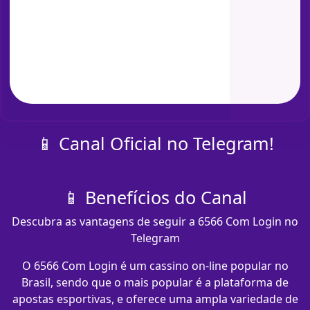
📱 Canal Oficial no Telegram!
📱 Benefícios do Canal
Descubra as vantagens de seguir a 6566 Com Login no
Telegram
O 6566 Com Login é um cassino on-line popular no
Brasil, sendo que o mais popular é a plataforma de
apostas esportivas, e oferece uma ampla variedade de