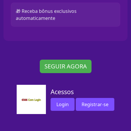
🎁 Receba bônus exclusivos
automaticamente
SEGUIR AGORA
Acessos
Login
Registrar-se