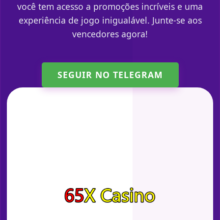
você tem acesso a promoções incríveis e uma
experiência de jogo inigualável. Junte-se aos
vencedores agora!
SEGUIR NO TELEGRAM