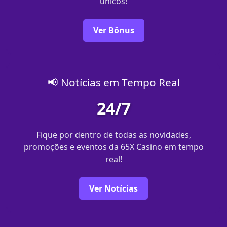
únicos!
Ver Bônus
📢 Notícias em Tempo Real
24/7
Fique por dentro de todas as novidades,
promoções e eventos da 65X Casino em tempo
real!
Ver Notícias