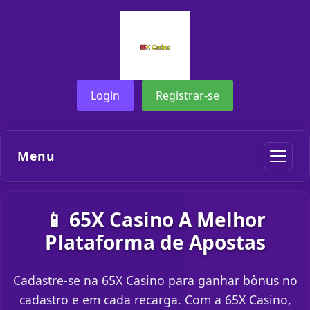
Login
Registrar-se
Menu
📱 65X Casino A Melhor
Plataforma de Apostas
Cadastre-se na 65X Casino para ganhar bônus no
cadastro e em cada recarga. Com a 65X Casino,