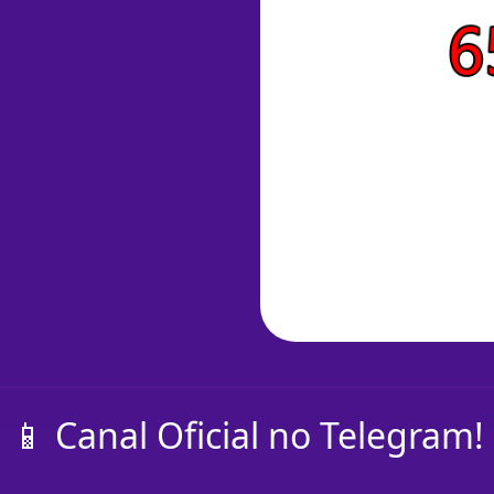
📱 Canal Oficial no Telegram!