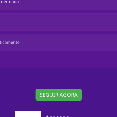
erder nada
a
aticamente
SEGUIR AGORA