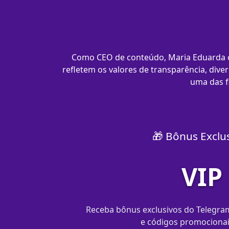
Como CEO de conteúdo, Maria Eduarda com
refletem os valores de transparência, dive
uma das f
🎁 Bônus Exclu
VIP
Receba bônus exclusivos do Telegra
e códigos promocionai