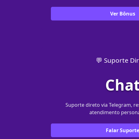
Ver Bônus
💬 Suporte Di
Cha
Suporte direto via Telegram, r
atendimento persona
Falar Suport