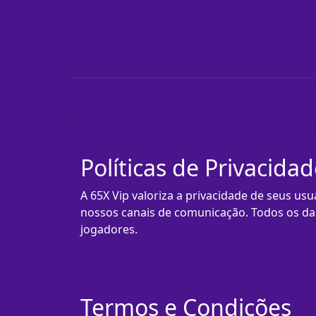
Políticas de Privacida
A 65X Vip valoriza a privacidade de seus u
nossos canais de comunicação. Todos os dad
jogadores.
Termos e Condições