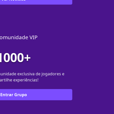
Comunidade VIP
1000+
unidade exclusiva de jogadores e
rtilhe experiências!
Entrar Grupo