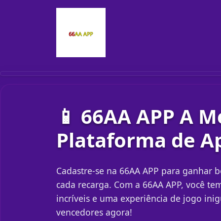
📱 66AA APP A M
Plataforma de A
Cadastre-se na 66AA APP para ganhar b
cada recarga. Com a 66AA APP, você te
incríveis e uma experiência de jogo inig
vencedores agora!