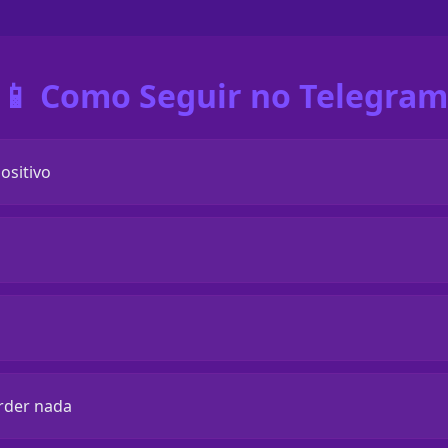
📱 Como Seguir no Telegram
ositivo
erder nada