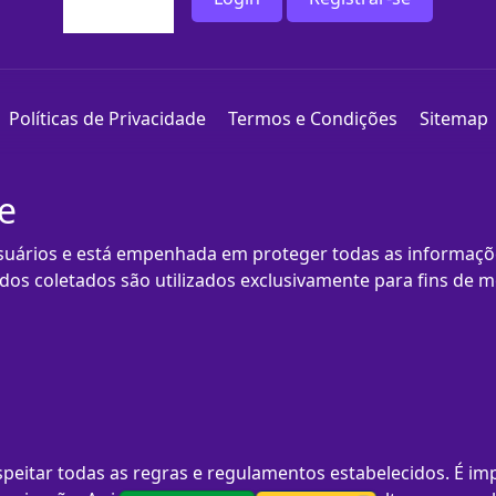
Políticas de Privacidade
Termos e Condições
Sitemap
de
usuários e está empenhada em proteger todas as informaçõ
os coletados são utilizados exclusivamente para fins de m
eitar todas as regras e regulamentos estabelecidos. É imp