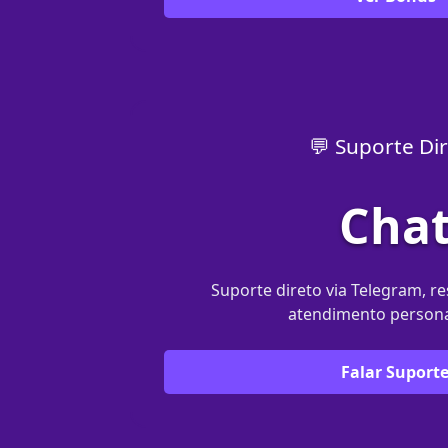
💬 Suporte Di
Cha
Suporte direto via Telegram, r
atendimento persona
Falar Suport