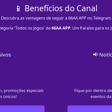
📱 Benefícios do Canal
Descubra as vantagens de seguir a 66AA APP no Telegram
tegoria 'Todos os Jogos' da
66AA APP
: Um Paraíso para os 
sivos
📢 Notí
m, promoções especiais
Fique por dentro d
s únicos!
eventos da