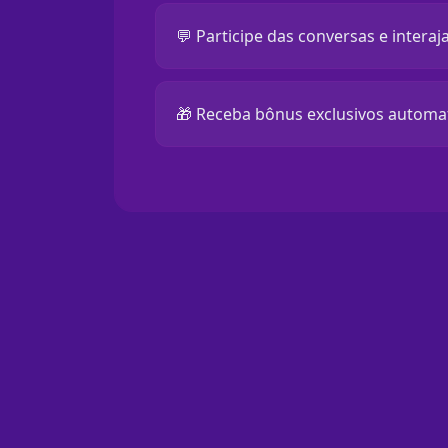
💬 Participe das conversas e interaj
🎁 Receba bônus exclusivos autom