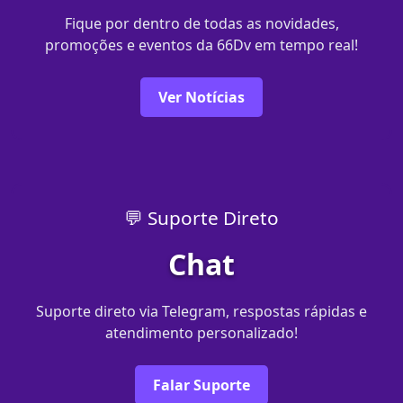
Fique por dentro de todas as novidades,
promoções e eventos da 66Dv em tempo real!
Ver Notícias
💬 Suporte Direto
Chat
Suporte direto via Telegram, respostas rápidas e
atendimento personalizado!
Falar Suporte