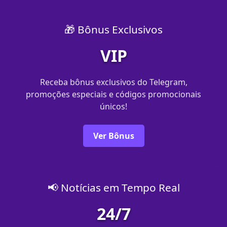
🎁 Bônus Exclusivos
VIP
Receba bônus exclusivos do Telegram,
promoções especiais e códigos promocionais
únicos!
Ver Bônus
📢 Notícias em Tempo Real
24/7