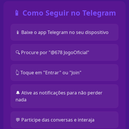
📱 Como Seguir no Telegram
📱 Baixe o app Telegram no seu dispositivo
🔍 Procure por "@678 JogoOficial"
👆 Toque em "Entrar" ou "Join"
🔔 Ative as notificações para não perder
nada
💬 Participe das conversas e interaja