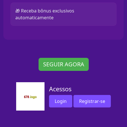
🎁 Receba bônus exclusivos
automaticamente
SEGUIR AGORA
Acessos
Login
Registrar-se