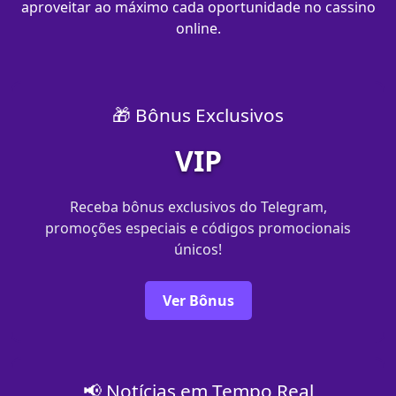
aproveitar ao máximo cada oportunidade no cassino
online.
🎁 Bônus Exclusivos
VIP
Receba bônus exclusivos do Telegram,
promoções especiais e códigos promocionais
únicos!
Ver Bônus
📢 Notícias em Tempo Real