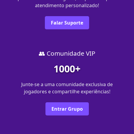
atendimento personalizado!
Falar Suporte
👥 Comunidade VIP
1000+
Junte-se a uma comunidade exclusiva de
jogadores e compartilhe experiências!
Entrar Grupo