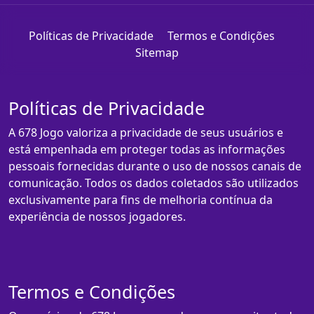
Políticas de Privacidade
Termos e Condições
Sitemap
Políticas de Privacidade
A 678 Jogo valoriza a privacidade de seus usuários e
está empenhada em proteger todas as informações
pessoais fornecidas durante o uso de nossos canais de
comunicação. Todos os dados coletados são utilizados
exclusivamente para fins de melhoria contínua da
experiência de nossos jogadores.
Termos e Condições