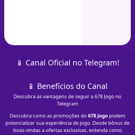
📱 Canal Oficial no Telegram!
📱 Benefícios do Canal
Descubra as vantagens de seguir a 678 Jogo no
Telegram
Descubra como as promoções do
678 Jogo
podem
potencializar sua experiência de jogo. Desde bônus de
boas-vindas a ofertas exclusivas, entenda como