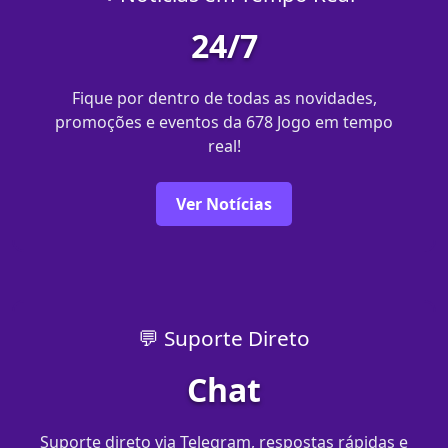
24/7
Fique por dentro de todas as novidades,
promoções e eventos da 678 Jogo em tempo
real!
Ver Notícias
💬 Suporte Direto
Chat
Suporte direto via Telegram, respostas rápidas e