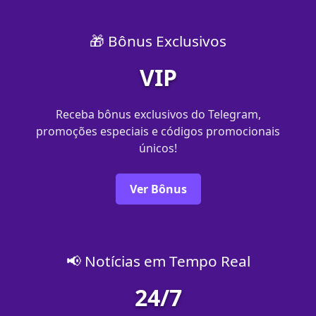
🎁 Bônus Exclusivos
VIP
Receba bônus exclusivos do Telegram,
promoções especiais e códigos promocionais
únicos!
Ver Bônus
📢 Notícias em Tempo Real
24/7