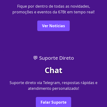
Fique por dentro de todas as novidades,
promoções e eventos da 67Bt em tempo real!
Ver Notícias
💬 Suporte Direto
Chat
Suporte direto via Telegram, respostas rápidas e
atendimento personalizado!
Falar Suporte