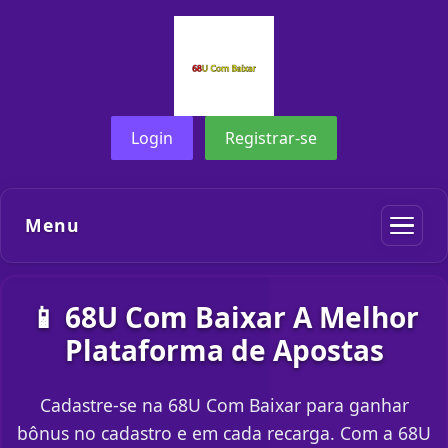
Login
Registrar-se
Menu
📱 68U Com Baixar A Melhor
Plataforma de Apostas
Cadastre-se na 68U Com Baixar para ganhar
bônus no cadastro e em cada recarga. Com a 68U