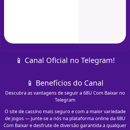
📱 Canal Oficial no Telegram!
📱 Benefícios do Canal
Descubra as vantagens de seguir a 68U Com Baixar no
Telegram
O site de cassino mais seguro e com a maior variedade
de jogos — junte-se a nós na plataforma online da 68U
Com Baixar e desfrute de diversão garantida a qualquer