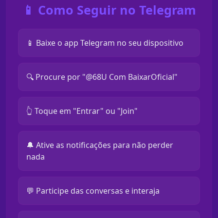
📱 Como Seguir no Telegram
📱 Baixe o app Telegram no seu dispositivo
🔍 Procure por "@68U Com BaixarOficial"
👆 Toque em "Entrar" ou "Join"
🔔 Ative as notificações para não perder
nada
💬 Participe das conversas e interaja