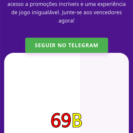
acesso a promoções incríveis e uma experiência
de jogo inigualável. Junte-se aos vencedores
agora!
SEGUIR NO TELEGRAM