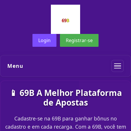
Login
Registrar-se
Menu
📱 69B A Melhor Plataforma
de Apostas
Cadastre-se na 69B para ganhar bônus no
cadastro e em cada recarga. Com a 69B, você tem