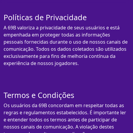
Políticas de Privacidade
A 69B valoriza a privacidade de seus usuários e está
empenhada em proteger todas as informações
pessoais fornecidas durante o uso de nossos canais de
comunicação. Todos os dados coletados são utilizados
exclusivamente para fins de melhoria contínua da
experiência de nossos jogadores.
Termos e Condições
Os usuários da 69B concordam em respeitar todas as
regras e regulamentos estabelecidos. É importante ler
e entender todos os termos antes de participar de
nossos canais de comunicação. A violação destes