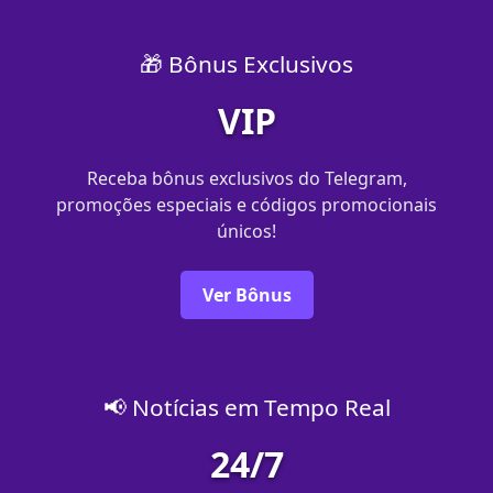
🎁 Bônus Exclusivos
VIP
Receba bônus exclusivos do Telegram,
promoções especiais e códigos promocionais
únicos!
Ver Bônus
📢 Notícias em Tempo Real
24/7