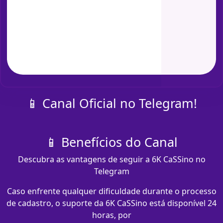
📱 Canal Oficial no Telegram!
📱 Benefícios do Canal
Descubra as vantagens de seguir a 6K CaSSino no
Telegram
Caso enfrente qualquer dificuldade durante o processo
de cadastro, o suporte da 6K CaSSino está disponível 24
horas, por