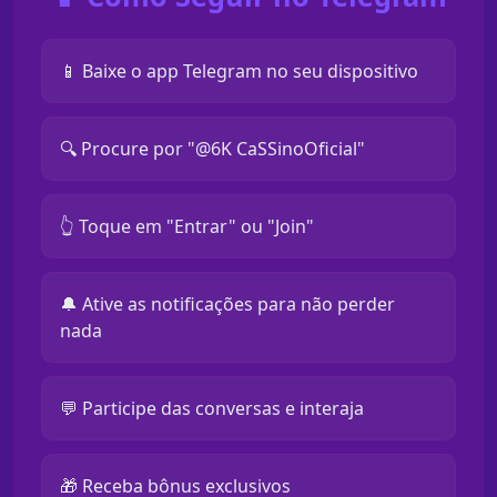
📱 Baixe o app Telegram no seu dispositivo
🔍 Procure por "@6K CaSSinoOficial"
👆 Toque em "Entrar" ou "Join"
🔔 Ative as notificações para não perder
nada
💬 Participe das conversas e interaja
🎁 Receba bônus exclusivos