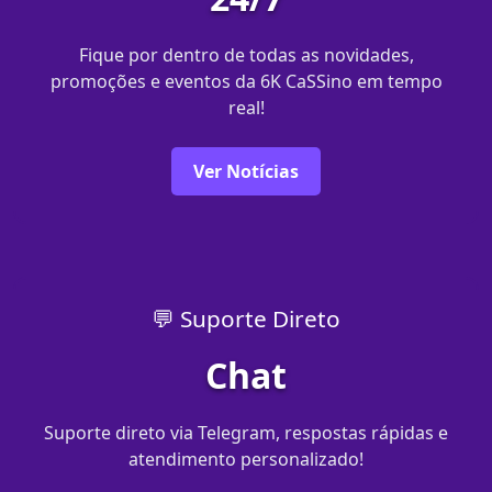
Fique por dentro de todas as novidades,
promoções e eventos da 6K CaSSino em tempo
real!
Ver Notícias
💬 Suporte Direto
Chat
Suporte direto via Telegram, respostas rápidas e
atendimento personalizado!