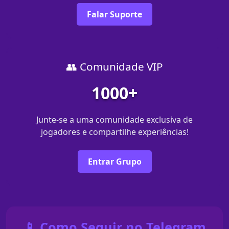
Falar Suporte
👥 Comunidade VIP
1000+
Junte-se a uma comunidade exclusiva de
jogadores e compartilhe experiências!
Entrar Grupo
📱 Como Seguir no Telegram