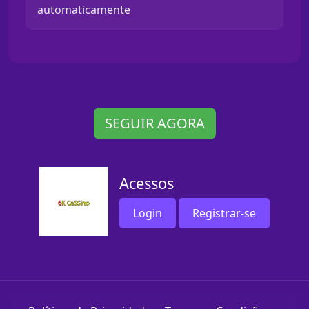
automaticamente
SEGUIR AGORA
Acessos
Login
Registrar-se