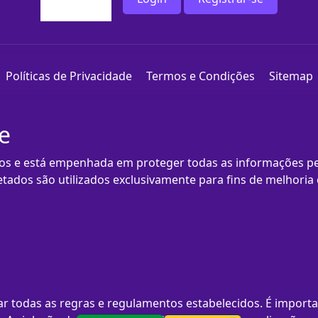
Políticas de Privacidade
Termos e Condições
Sitemap
de
rios e está empenhada em proteger todas as informações p
tados são utilizados exclusivamente para fins de melhoria
 todas as regras e regulamentos estabelecidos. É importa