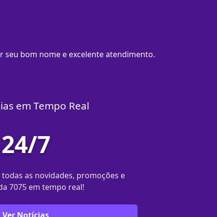
por seu bom nome e excelente atendimento.
cias em Tempo Real
24/7
e todas as novidades, promoções e
da 7075 em tempo real!
Ver Notícias