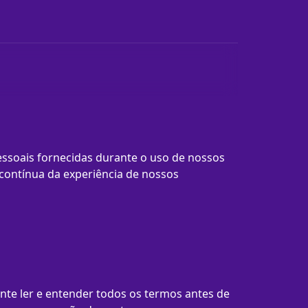
essoais fornecidas durante o uso de nossos
 contínua da experiência de nossos
nte ler e entender todos os termos antes de