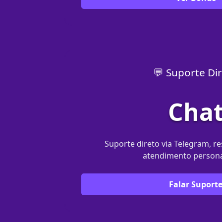
💬 Suporte Di
Cha
Suporte direto via Telegram, r
atendimento persona
Falar Suport