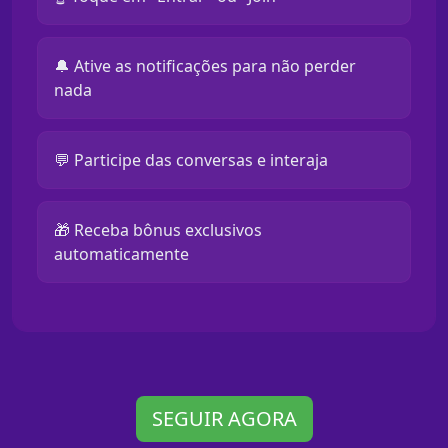
🔔 Ative as notificações para não perder
nada
💬 Participe das conversas e interaja
🎁 Receba bônus exclusivos
automaticamente
SEGUIR AGORA