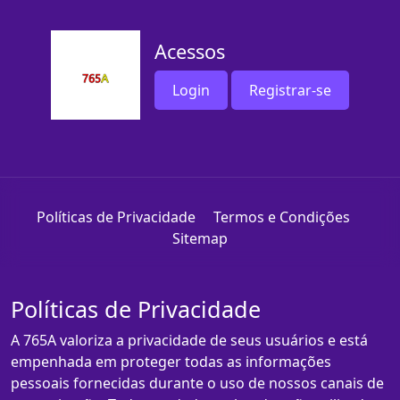
Acessos
Login
Registrar-se
Políticas de Privacidade
Termos e Condições
Sitemap
Políticas de Privacidade
A 765A valoriza a privacidade de seus usuários e está
empenhada em proteger todas as informações
pessoais fornecidas durante o uso de nossos canais de