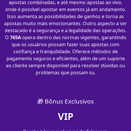
apostas combinadas, e até mesmo apostas ao vivo,
onde é possível apostar em eventos já em andamento.
Isso aumenta as possibilidades de ganhos e torna as
apostas muito mais emocionantes. Outro aspecto a ser
destacado é a segurança e a legalidade das operações.
O
765A
opera dentro das normas vigentes, garantindo
que os usuários possam fazer suas apostas com
confiança e tranquilidade. Oferece métodos de
pagamento seguros e eficientes, além de um suporte
ao cliente sempre disponível para resolver dúvidas ou
problemas que possam su.
🎁 Bônus Exclusivos
VIP