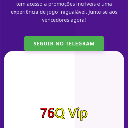
tem acesso a promoções incríveis e uma
experiência de jogo inigualável. Junte-se aos
vencedores agora!
SEGUIR NO TELEGRAM