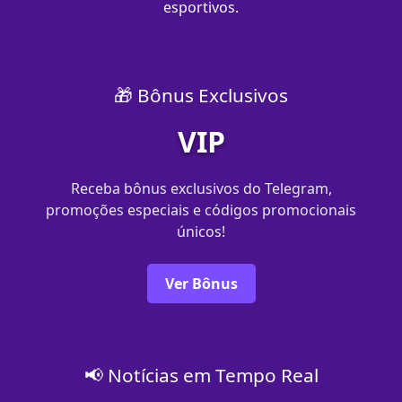
esportivos.
🎁 Bônus Exclusivos
VIP
Receba bônus exclusivos do Telegram,
promoções especiais e códigos promocionais
únicos!
Ver Bônus
📢 Notícias em Tempo Real