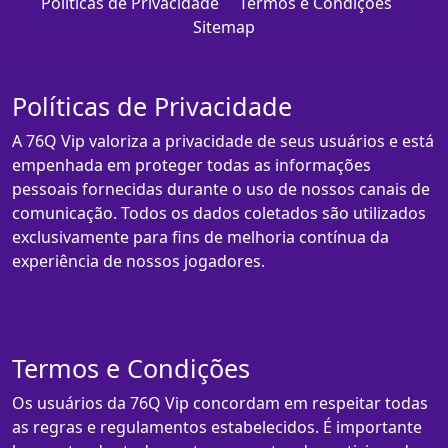
Políticas de Privacidade
Termos e Condições
Sitemap
Políticas de Privacidade
A 76Q Vip valoriza a privacidade de seus usuários e está
empenhada em proteger todas as informações
pessoais fornecidas durante o uso de nossos canais de
comunicação. Todos os dados coletados são utilizados
exclusivamente para fins de melhoria contínua da
experiência de nossos jogadores.
Termos e Condições
Os usuários da 76Q Vip concordam em respeitar todas
as regras e regulamentos estabelecidos. É importante