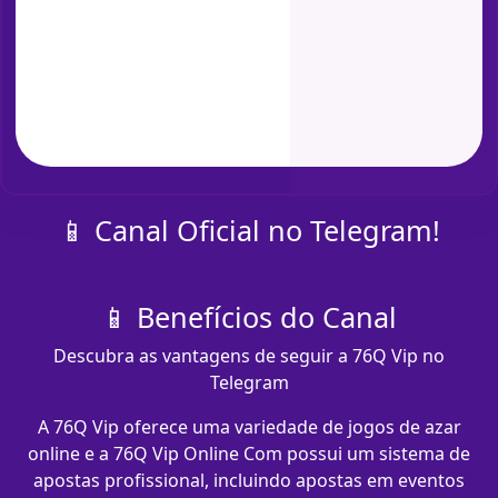
📱 Canal Oficial no Telegram!
📱 Benefícios do Canal
Descubra as vantagens de seguir a 76Q Vip no
Telegram
A 76Q Vip oferece uma variedade de jogos de azar
online e a 76Q Vip Online Com possui um sistema de
apostas profissional, incluindo apostas em eventos