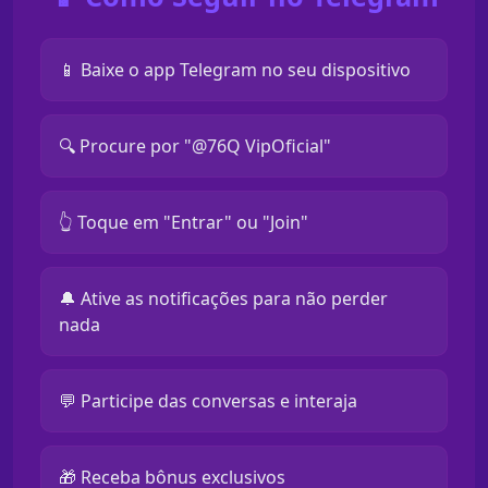
📱 Baixe o app Telegram no seu dispositivo
🔍 Procure por "@76Q VipOficial"
👆 Toque em "Entrar" ou "Join"
🔔 Ative as notificações para não perder
nada
💬 Participe das conversas e interaja
🎁 Receba bônus exclusivos