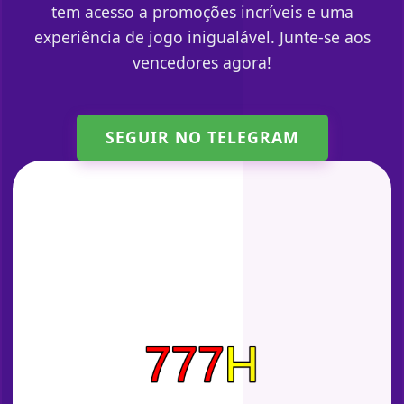
tem acesso a promoções incríveis e uma
experiência de jogo inigualável. Junte-se aos
vencedores agora!
SEGUIR NO TELEGRAM