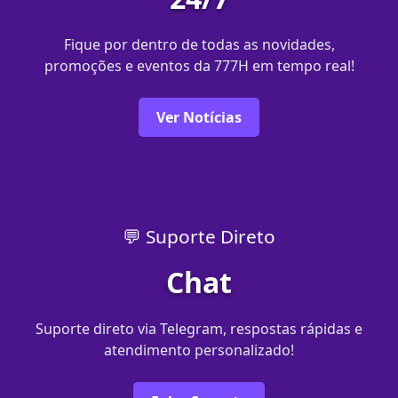
Fique por dentro de todas as novidades,
promoções e eventos da 777H em tempo real!
Ver Notícias
💬 Suporte Direto
Chat
Suporte direto via Telegram, respostas rápidas e
atendimento personalizado!