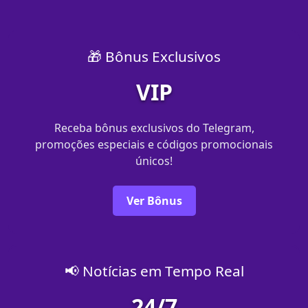
🎁 Bônus Exclusivos
VIP
Receba bônus exclusivos do Telegram,
promoções especiais e códigos promocionais
únicos!
Ver Bônus
📢 Notícias em Tempo Real
24/7