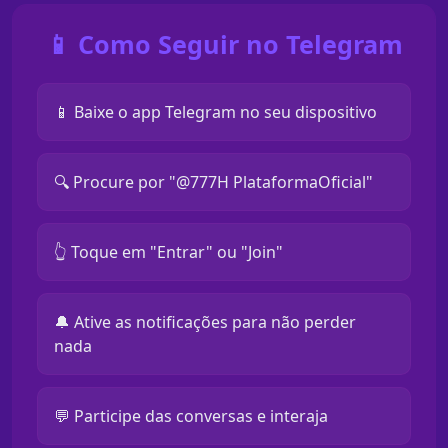
📱 Como Seguir no Telegram
📱 Baixe o app Telegram no seu dispositivo
🔍 Procure por "@777H PlataformaOficial"
👆 Toque em "Entrar" ou "Join"
🔔 Ative as notificações para não perder
nada
💬 Participe das conversas e interaja