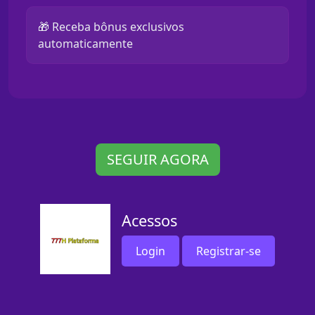
🎁 Receba bônus exclusivos
automaticamente
SEGUIR AGORA
Acessos
Login
Registrar-se