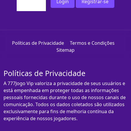
Login
Registrar-se
Políticas de Privacidade
Termos e Condições
Sitemap
Políticas de Privacidade
A 777Jogo Vip valoriza a privacidade de seus usuários e
está empenhada em proteger todas as informações
pessoais fornecidas durante o uso de nossos canais de
comunicação. Todos os dados coletados são utilizados
exclusivamente para fins de melhoria contínua da
experiência de nossos jogadores.