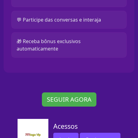
💬 Participe das conversas e interaja
🎁 Receba bônus exclusivos
automaticamente
SEGUIR AGORA
Acessos