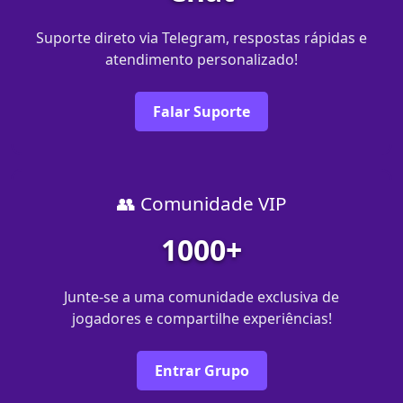
Suporte direto via Telegram, respostas rápidas e
atendimento personalizado!
Falar Suporte
👥 Comunidade VIP
1000+
Junte-se a uma comunidade exclusiva de
jogadores e compartilhe experiências!
Entrar Grupo