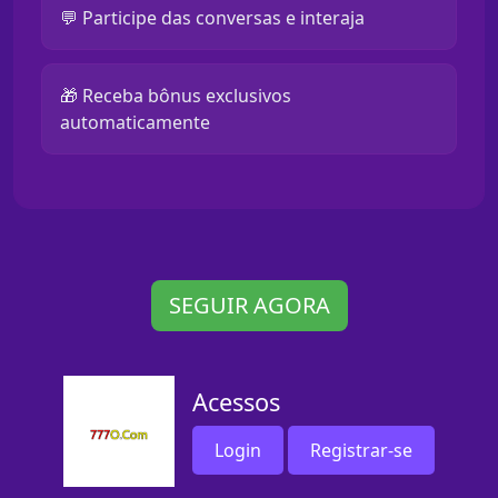
💬 Participe das conversas e interaja
🎁 Receba bônus exclusivos
automaticamente
SEGUIR AGORA
Acessos
Login
Registrar-se