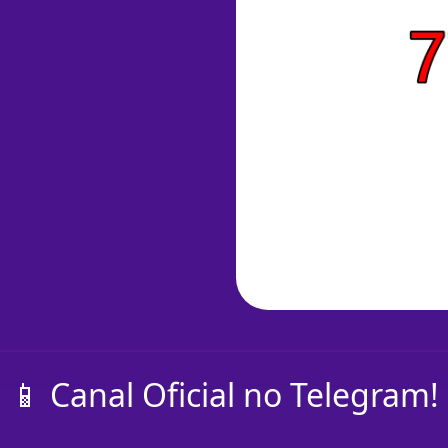
📱 Canal Oficial no Telegram!