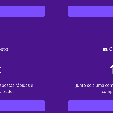
reto
👥 
t
espostas rápidas e
Junte-se a uma com
lizado!
compa
e