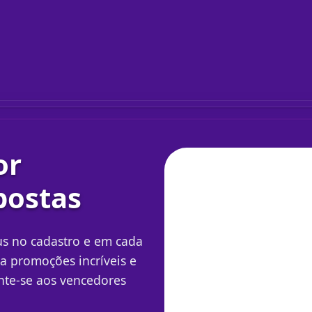
or
postas
s no cadastro e em cada
a promoções incríveis e
unte-se aos vencedores