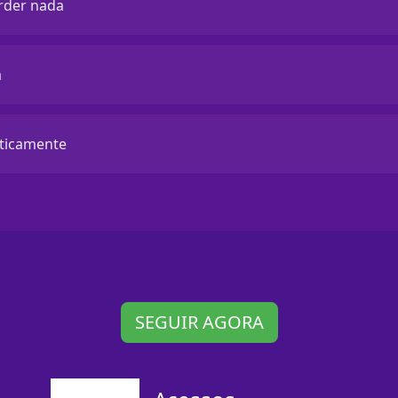
erder nada
a
aticamente
SEGUIR AGORA