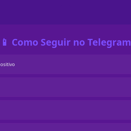
📱 Como Seguir no Telegram
ositivo