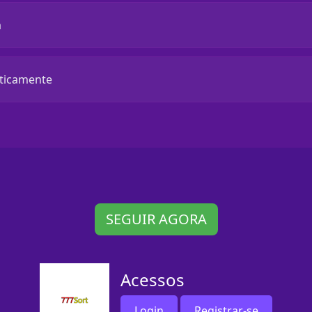
a
aticamente
SEGUIR AGORA
Acessos
Login
Registrar-se