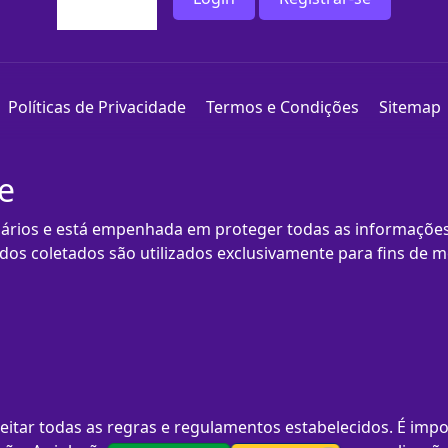
Políticas de Privacidade
Termos e Condições
Sitemap
de
suários e está empenhada em proteger todas as informações
os coletados são utilizados exclusivamente para fins de m
tar todas as regras e regulamentos estabelecidos. É impo