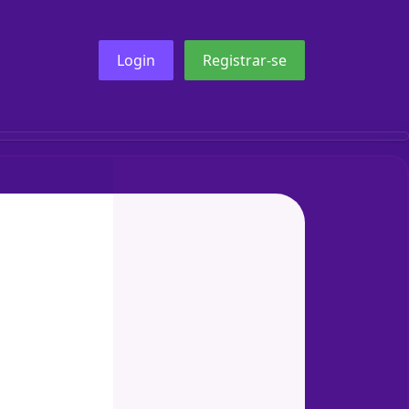
Login
Registrar-se