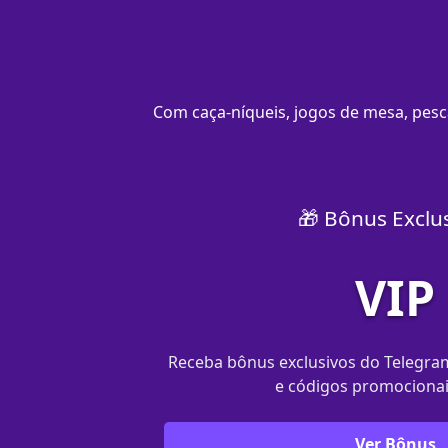
Com caça-níqueis, jogos de mesa, pesc
🎁 Bônus Exclu
VIP
Receba bônus exclusivos do Telegra
e códigos promocionai
Ver Bônus