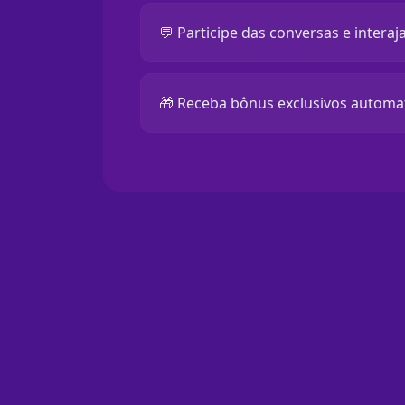
💬 Participe das conversas e interaj
🎁 Receba bônus exclusivos autom