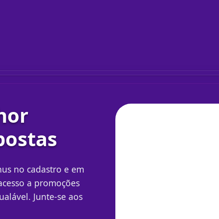
hor
postas
nus no cadastro e em
 acesso a promoções
ualável. Junte-se aos