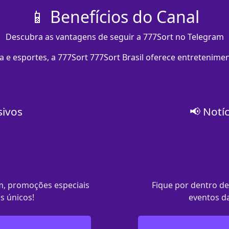
📱 Benefícios do Canal
Descubra as vantagens de seguir a 777Sort no Telegram
a e esportes, a 777Sort 777Sort Brasil oferece entretenime
sivos
📢 Notí
m, promoções especiais
Fique por dentro d
s únicos!
eventos d