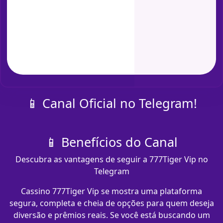
📱 Canal Oficial no Telegram!
📱 Benefícios do Canal
Descubra as vantagens de seguir a 777Tiger Vip no
Telegram
Cassino 777Tiger Vip se mostra uma plataforma
segura, completa e cheia de opções para quem deseja
diversão e prêmios reais. Se você está buscando um