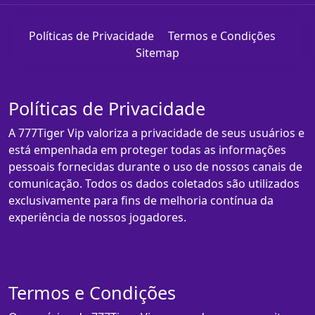
Políticas de Privacidade
Termos e Condições
Sitemap
Políticas de Privacidade
A 777Tiger Vip valoriza a privacidade de seus usuários e
está empenhada em proteger todas as informações
pessoais fornecidas durante o uso de nossos canais de
comunicação. Todos os dados coletados são utilizados
exclusivamente para fins de melhoria contínua da
experiência de nossos jogadores.
Termos e Condições