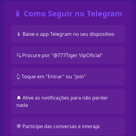
📱 Como Seguir no Telegram
📱 Baixe o app Telegram no seu dispositivo
🔍 Procure por "@777Tiger VipOficial"
👆 Toque em "Entrar" ou "Join"
🔔 Ative as notificações para não perder
nada
💬 Participe das conversas e interaja