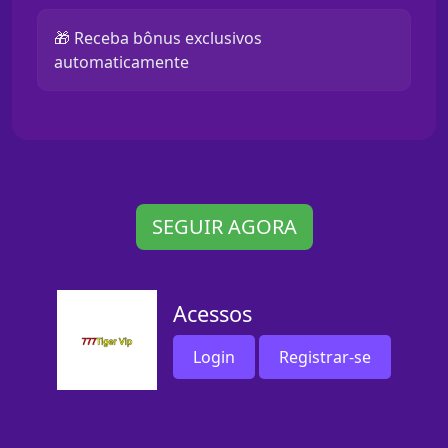
🎁 Receba bônus exclusivos
automaticamente
SEGUIR AGORA
Acessos
Login
Registrar-se