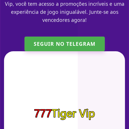
Vip, você tem acesso a promoções incríveis e uma
experiência de jogo inigualável. Junte-se aos
vencedores agora!
SEGUIR NO TELEGRAM