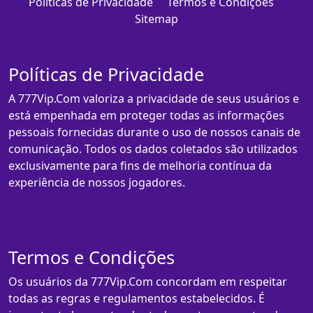
Políticas de Privacidade
Termos e Condições
Sitemap
Políticas de Privacidade
A 777Vip.Com valoriza a privacidade de seus usuários e
está empenhada em proteger todas as informações
pessoais fornecidas durante o uso de nossos canais de
comunicação. Todos os dados coletados são utilizados
exclusivamente para fins de melhoria contínua da
experiência de nossos jogadores.
Termos e Condições
Os usuários da 777Vip.Com concordam em respeitar
todas as regras e regulamentos estabelecidos. É