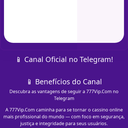
📱 Canal Oficial no Telegram!
📱 Benefícios do Canal
Descubra as vantagens de seguir a 777Vip.Com no
Telegram
A 777Vip.Com caminha para se tornar o cassino online
mais profissional do mundo — com foco em segurança,
justiça e integridade para seus usuários.